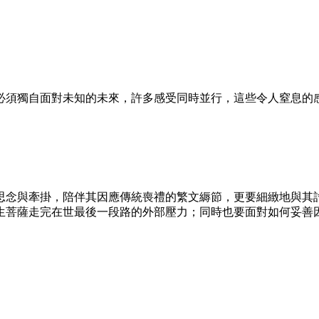
必須獨自面對未知的未來，許多感受同時並行，這些令人窒息的
思念與牽掛，陪伴其因應傳統喪禮的繁文縟節，更要細緻地與其討
生菩薩走完在世最後一段路的外部壓力；同時也要面對如何妥善