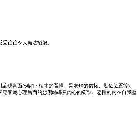
感受往往令人無法招架。
論現實面(例如：棺木的選擇、骨灰罈的價格、塔位位置等)。
因應家屬心理層面的悲傷輔導及內心的衝擊、恐懼的內在自我壓