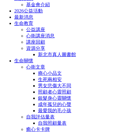
基金會介紹
2026公益活動
最新消息
生命教育
公益講座
心衛講座消息
講座回顧
資源分享
新北市真人圖書館
生命關懷
心衛文章
療心小品文
生死兩相安
男女悲傷大不同
照顧者心靈照顧
銀髮身心靈關懷
成年孤兒的心聲
最愛我的毛小孩
自我評估量表
自我照顧量表
癒心卡卡牌