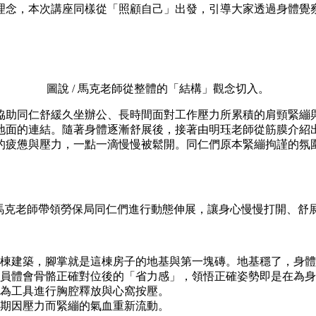
理念，本次講座同樣從「照顧自己」出發，引導大家透過身體覺
圖說 / 馬克老師從整體的「結構」觀念切入。
協助同仁舒緩久坐辦公、長時間面對工作壓力所累積的肩頸緊繃
地面的連結。隨著身體逐漸舒展後，接著由明珏老師從筋膜介紹
的疲憊與壓力，一點一滴慢慢被鬆開。同仁們原本緊繃拘謹的氛
/ 馬克老師帶領勞保局同仁們進行動態伸展，讓身心慢慢打開、舒
棟建築，腳掌就是這棟房子的地基與第一塊磚。地基穩了，身體
員體會骨骼正確對位後的「省力感」，領悟正確姿勢即是在為身
為工具進行胸腔釋放與心窩按壓。
期因壓力而緊繃的氣血重新流動。