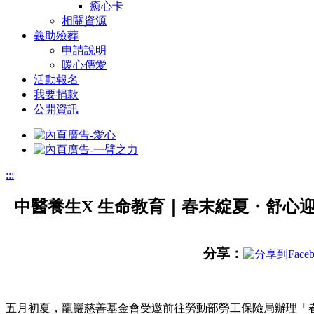
癒心卡
相關資源
義助殮葬
申請說明
暖心傳愛
活動報名
我要捐款
公開資訊
:::
中醫養生X 生命教育｜春末綻夏・舒心
分享：
五月初夏，龍巖慈善基金會受邀前往勞動部勞工保險局辦理「