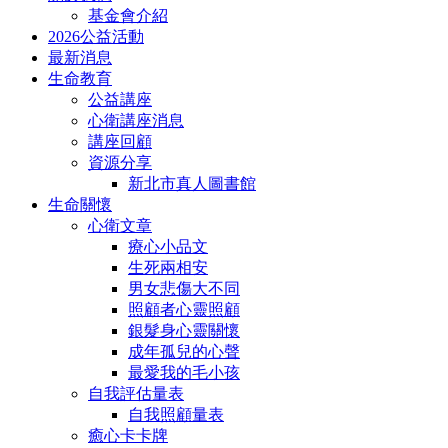
基金會介紹
2026公益活動
最新消息
生命教育
公益講座
心衛講座消息
講座回顧
資源分享
新北市真人圖書館
生命關懷
心衛文章
療心小品文
生死兩相安
男女悲傷大不同
照顧者心靈照顧
銀髮身心靈關懷
成年孤兒的心聲
最愛我的毛小孩
自我評估量表
自我照顧量表
癒心卡卡牌